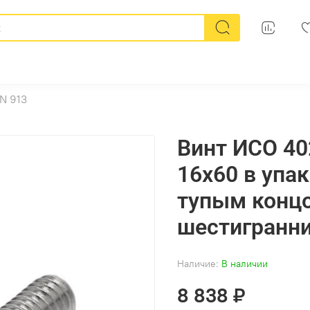
N 913
Винт ИСО 40
16х60 в упа
тупым концо
шестигранн
Наличие:
В наличии
8 838 ₽