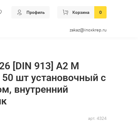
Профиль
Корзина
0
zakaz@inoxkrep.ru
26 [DIN 913] А2 M
к 50 шт установочный с
м, внутренний
ик
арт.
4324