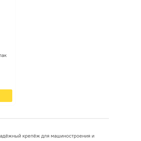
пак
надёжный
крепёж
для
машиностроения
и