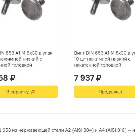
IN 653 А1 M 6х30 в упак
Винт DIN 653 А1 M 8х30 в у
нажимной низкий с
10 шт нажимной низкий с
нной головкой
накатанной головкой
058 ₽
7 937 ₽
В корзину
Предзаказ
N
653
из
нержавеющей
стали
А2
(AISI
304)
и
А4
(AISI
316)
— 