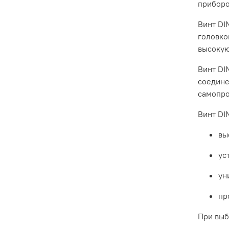
прибор
Винт
DI
головко
высоку
Винт
DI
соедин
самопр
Винт
DI
вы
ус
ун
пр
При
выб