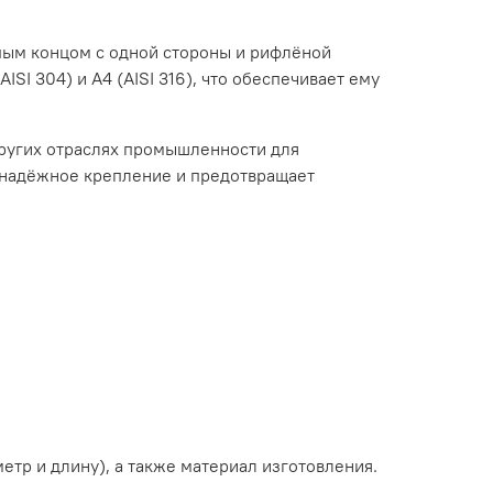
пым
концом
с
одной
стороны
и
рифлёной
(AISI
304)
и
А4
(AISI
316),
что
обеспечивает
ему
ругих
отраслях
промышленности
для
надёжное
крепление
и
предотвращает
метр
и
длину),
а
также
материал
изготовления.