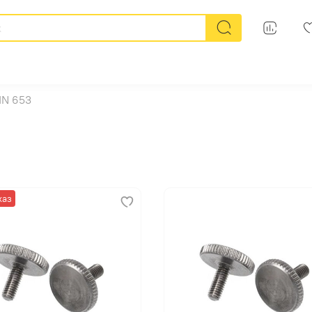
IN 653
каз