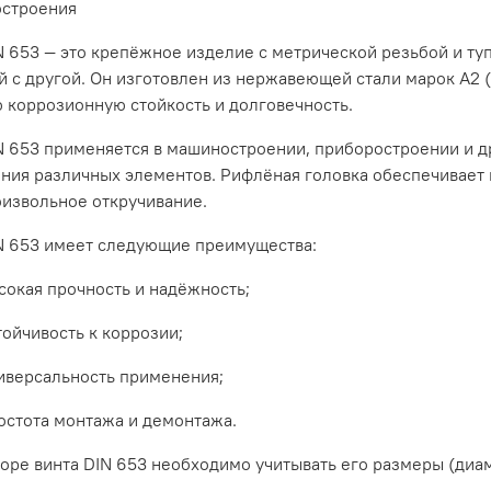
остроения
N
653
— это
крепёжное
изделие
с
метрической
резьбой
и
ту
й
с
другой.
Он
изготовлен
из
нержавеющей
стали
марок
А2
ю
коррозионную
стойкость
и
долговечность.
N
653
применяется
в
машиностроении,
приборостроении
и
д
ения
различных
элементов.
Рифлёная
головка
обеспечивает
оизвольное
откручивание.
N
653
имеет
следующие
преимущества:
сокая
прочность
и
надёжность;
тойчивость
к
коррозии;
иверсальность
применения;
остота
монтажа
и
демонтажа.
оре
винта
DIN
653
необходимо
учитывать
его
размеры
(диа