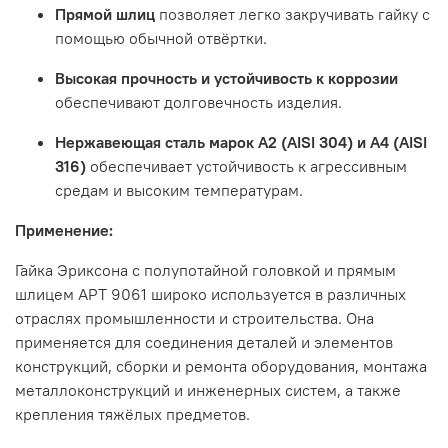
Прямой
шлиц
позволяет
легко
закручивать
гайку
с
помощью
обычной
отвёртки.
Высокая
прочность
и
устойчивость
к
коррозии
обеспечивают
долговечность
изделия.
Нержавеющая
сталь
марок
А2
(AISI
304)
и
А4
(AISI
316)
обеспечивает
устойчивость
к
агрессивным
средам
и
высоким
температурам.
Применение:
Гайка
Эриксона
с
полупотайной
головкой
и
прямым
шлицем
АРТ
9061
широко
используется
в
различных
отраслях
промышленности
и
строительства.
Она
применяется
для
соединения
деталей
и
элементов
конструкций,
сборки
и
ремонта
оборудования,
монтажа
металлоконструкций
и
инженерных
систем,
а
также
крепления
тяжёлых
предметов.