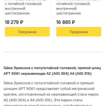
с потайной головкой,
потайной головкой,
внутренний
внутренний
шестигранник
шестигранник
18 279 ₽
16 885 ₽
Предзаказ
Предзаказ
Гайка
Эриксона
с
полупотайной
головкой,
прямой
шлиц
АРТ
9061
нержавеющая
А2
(AISI
304)
А4
(AISI
316)
Гайка
Эриксона
с
полупотайной
головкой
и
прямым
шлицем
АРТ
9061
представляет
собой
метрический
крепёж,
изготовленный
из
нержавеющей
стали
марок
А2
(AISI
304)
и
А4
(AISI
316).
Эти
марки
стали
отличаются
высокой
прочностью,
устойчивостью
к