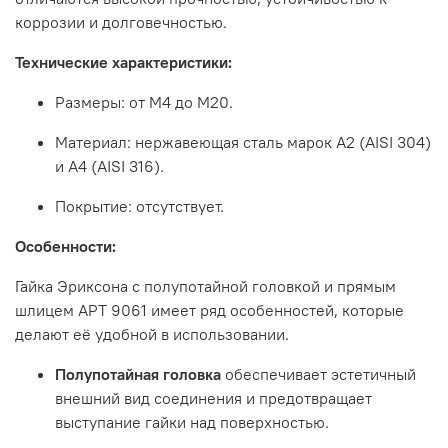
коррозии
и
долговечностью.
Технические
характеристики:
Размеры:
от
М4
до
М20.
Материал:
нержавеющая
сталь
марок
А2
(AISI
304)
и
А4
(AISI
316).
Покрытие:
отсутствует.
Особенности:
Гайка
Эриксона
с
полупотайной
головкой
и
прямым
шлицем
АРТ
9061
имеет
ряд
особенностей,
которые
делают
её
удобной
в
использовании.
Полупотайная
головка
обеспечивает
эстетичный
внешний
вид
соединения
и
предотвращает
выступание
гайки
над
поверхностью.