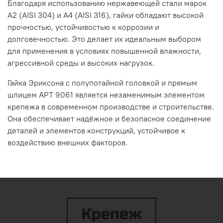
Благодаря
использованию
нержавеющей
стали
марок
А2
(AISI
304)
и
А4
(AISI
316),
гайки
обладают
высокой
прочностью,
устойчивостью
к
коррозии
и
долговечностью.
Это
делает
их
идеальным
выбором
для
применения
в
условиях
повышенной
влажности,
агрессивной
среды
и
высоких
нагрузок.
Гайка
Эриксона
с
полупотайной
головкой
и
прямым
шлицем
АРТ
9061
является
незаменимым
элементом
крепежа
в
современном
производстве
и
строительстве.
Она
обеспечивает
надёжное
и
безопасное
соединение
деталей
и
элементов
конструкций,
устойчивое
к
воздействию
внешних
факторов.