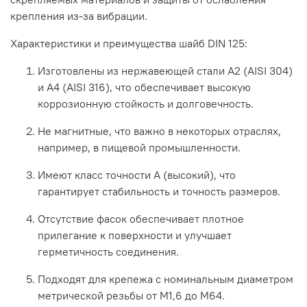
крепления
из-за
вибрации.
Характеристики
и
преимущества
шайб
DIN
125:
Изготовлены
из
нержавеющей
стали
А2
(AISI
304)
и
А4
(AISI
316),
что
обеспечивает
высокую
коррозионную
стойкость
и
долговечность.
Не
магнитные,
что
важно
в
некоторых
отраслях,
например,
в
пищевой
промышленности.
Имеют
класс
точности
А
(высокий),
что
гарантирует
стабильность
и
точность
размеров.
Отсутствие
фасок
обеспечивает
плотное
прилегание
к
поверхности
и
улучшает
герметичность
соединения.
Подходят
для
крепежа
с
номинальным
диаметром
метрической
резьбы
от
М1,6
до
М64.