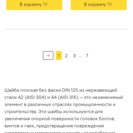
В корзину
В корзину
1
2
3
…
7
Шайба
плоская
без
фаски
DIN
125
из
нержавеющей
стали
А2
(AISI
304)
и
А4
(AISI
316)
— это
незаменимый
элемент
в
различных
отраслях
промышленности
и
строительства.
Эти
шайбы
используются
для
увеличения
опорной
поверхности
головок
болтов,
винтов
и
гаек,
предотвращения
повреждения
скрепляемых
материалов
и
защиты
от
ослабления