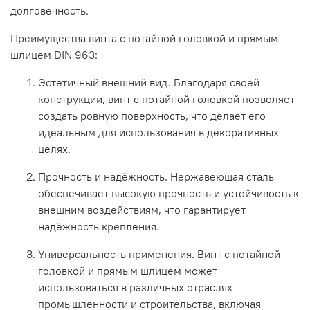
долговечность.
Преимущества
винта
с
потайной
головкой
и
прямым
шлицем
DIN
963:
Эстетичный
внешний
вид.
Благодаря
своей
конструкции,
винт
с
потайной
головкой
позволяет
создать
ровную
поверхность,
что
делает
его
идеальным
для
использования
в
декоративных
целях.
Прочность
и
надёжность.
Нержавеющая
сталь
обеспечивает
высокую
прочность
и
устойчивость
к
внешним
воздействиям,
что
гарантирует
надёжность
крепления.
Универсальность
применения.
Винт
с
потайной
головкой
и
прямым
шлицем
может
использоваться
в
различных
отраслях
промышленности
и
строительства,
включая