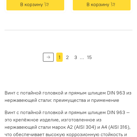
В корзину
В корзину
1
2
3
…
15
Винт
с
потайной
головкой
и
прямым
шлицем
DIN
963
из
нержавеющей
стали:
преимущества
и
применение
Винт
с
потайной
головкой
и
прямым
шлицем
DIN
963
—
это
крепёжное
изделие,
изготовленное
из
нержавеющей
стали
марок
А2
(AISI
304)
и
А4
(AISI
316),
что
обеспечивает
высокую
коррозионную
стойкость
и