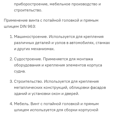
приборостроение,
мебельное
производство
и
строительство.
Применение
винта
с
потайной
головкой
и
прямым
шлицем
DIN
963:
Машиностроение.
Используется
для
крепления
различных
деталей
и
узлов
в
автомобилях,
станках
и
других
механизмах.
Судостроение.
Применяется
для
монтажа
оборудования
и
крепления
элементов
корпуса
судна.
Строительство.
Используется
для
крепления
металлических
конструкций,
облицовки
фасадов
зданий
и
установки
окон
и
дверей.
Мебель.
Винт
с
потайной
головкой
и
прямым
шлицем
используется
для
сборки
корпусной