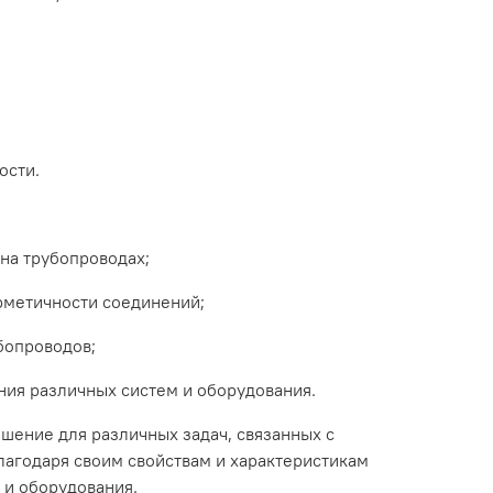
ости.
на
трубопроводах;
рметичности
соединений;
бопроводов;
ния
различных
систем
и
оборудования.
ешение
для
различных
задач,
связанных
с
лагодаря
своим
свойствам
и
характеристикам
в
и
оборудования.