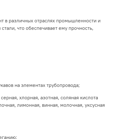
нт
в
различных
отраслях
промышленности
и
й
стали,
что
обеспечивает
ему
прочность,
;
укавов
на
элементах
трубопровода;
серная,
хлорная,
азотная,
соляная
кислота
лочная,
лимонная,
винная,
молочная,
уксусная
еганию;