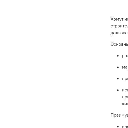
Хомут
ч
строите
долгове
Основн
ра
ма
пр
ис
пр
ки
Преиму
на