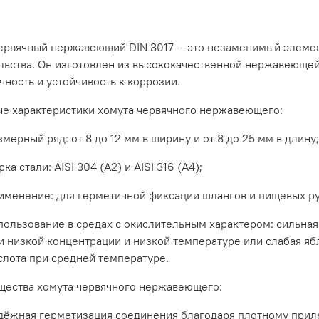
ервячный
нержавеющий
DIN
3017
— это
незаменимый
элеме
льства.
Он
изготовлен
из
высококачественной
нержавеюще
чность
и
устойчивость
к
коррозии.
ые
характеристики
хомута
червячного
нержавеющего:
змерный
ряд:
от
8
до
12
мм
в
ширину
и
от
8
до
25
мм
в
длину
рка
стали:
AISI
304
(А2)
и
AISI
316
(А4);
именение:
для
герметичной
фиксации
шлангов
и
пищевых
р
пользование
в
средах
с
окислительным
характером:
сильная
и
низкой
концентрации
и
низкой
температуре
или
слабая
яб
слота
при
средней
температуре.
щества
хомута
червячного
нержавеющего:
дёжная
герметизация
соединения
благодаря
плотному
прил