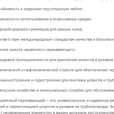
тойчивость
к
коррозии
под
открытым
небом;
зможность
использования
в
агрессивных
средах;
рокий
диапазон
размеров
для
разных
нужд;
ответствие
международным
стандартам
качества
и
безопасн
ение
хомута
червячного
нержавеющего:
пищевой
промышленности
для
крепления
шлангов
и
рукавов
имической
и
нефтехимической
отрасли
для
обеспечения
ге
машиностроении
и
судостроении
для
монтажа
шлангов
и
тру
ельском
хозяйстве
и
коммунальных
службах
для
обслужива
ервячный
нержавеющий
— это
универсальное
и
надёжное
р
ией
и
герметизацией
шлангов
и
рукавов
на
трубопроводах.
Б
ет
незаменимым
элементом
в
вашем
арсенале
инструменто