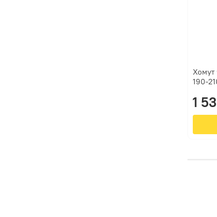
Хомут 
190-21
1 5