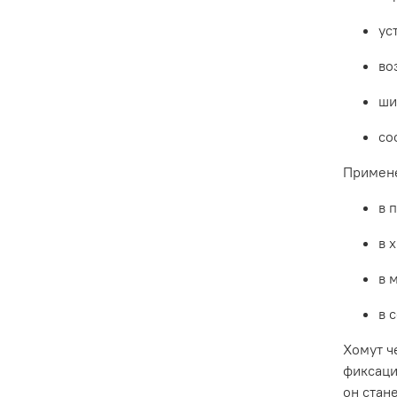
ус
во
ши
со
Примен
в
в
х
в
в
с
Хомут
ч
фиксац
он
стан