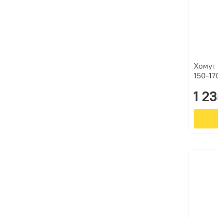
Хомут 
150-17
1 2