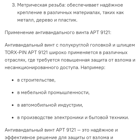
Метрическая
резьба:
обеспечивает
надёжное
крепление
в
различных
материалах,
таких
как
металл,
дерево
и
пластик.
Применение
антивандального
винта
АРТ
9121:
Антивандальный
винт
с
полукруглой
головкой
и
шлицем
TORX-PIN
АРТ
9121
широко
применяется
в
различных
отраслях,
где
требуется
повышенная
защита
от
взлома
и
несанкционированного
доступа.
Например:
в
строительстве,
в
мебельной
промышленности,
в
автомобильной
индустрии,
в
производстве
электроники
и
бытовой
техники.
Антивандальный
винт
АРТ
9121
— это
надёжное
и
эффективное
решение
для
защиты
от
взлома
и