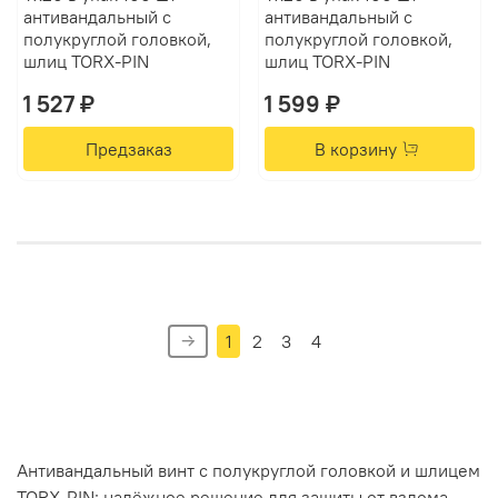
антивандальный с
антивандальный с
полукруглой головкой,
полукруглой головкой,
шлиц TORX-PIN
шлиц TORX-PIN
1 527 ₽
1 599 ₽
Предзаказ
В корзину
1
2
3
4
Антивандальный
винт
с
полукруглой
головкой
и
шлицем
TORX-PIN:
надёжное
решение
для
защиты
от
взлома