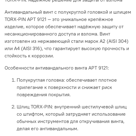
Антивандальный
винт
с
полукруглой
головкой
и
шлицем
TORX-PIN
АРТ
9121
— это
уникальное
крепёжное
изделие,
которое
обеспечивает
надёжную
защиту
от
несанкционированного
доступа
и
взлома.
Винт
изготовлен
из
нержавеющей
стали
марок
А2
(AISI
304)
или
А4
(AISI
316),
что
гарантирует
высокую
прочность
и
стойкость
к
коррозии.
Особенности
антивандального
винта
АРТ
9121:
Полукруглая
головка:
обеспечивает
плотное
прилегание
к
поверхности
и
снижает
риск
повреждения
покрытия.
Шлиц
TORX-PIN:
внутренний
шестилучевой
шлиц
со
штифтом,
который
затрудняет
использование
обычных
инструментов
для
откручивания
винта,
делая
его
антивандальным.