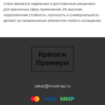
стали
являются
надёжным
и
долговечным
решением
для
различных
сфер
применения.
Их
высокая
коррозионная
стойкость,
прочность
и
универсальность
делают
их
незаменимым
элементом
любого
оснащения.
zakaz@inoxkrep.ru