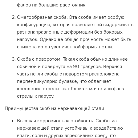
фалов
на
большие
расстояния.
Омегообразная
скоба.
Эта
скоба
имеет
особую
конфигурацию,
которая
позволяет
ей
выдерживать
разнонаправленные
деформации
без
боковых
нагрузок.
Однако
её
общая
прочность
может
быть
снижена
из-за
увеличенной
формы
петли.
Скоба
с
поворотом.
Такая
скоба
обычно
длиннее
обычной
и
повёрнута
на
90
градусов.
Верхняя
часть
петли
скобы
с
поворотом
расположена
перпендикулярно
булавке,
что
облегчает
крепление
стрелы
фал-блока
к
мачте
или
фала
стрелы
к
парусу.
Преимущества
скоб
из
нержавеющей
стали
Высокая
коррозионная
стойкость.
Скобы
из
нержавеющей
стали
устойчивы
к
воздействию
влаги,
соли
и
других
агрессивных
сред,
что