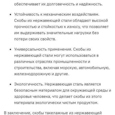
обеспечивает
их
долговечность
и
надёжность.
Устойчивость
к
механическим
воздействиям.
Скобы
из
нержавеющей
стали
обладают
высокой
прочностью
и
стойкостью
к
износу,
что
позволяет
им
выдерживать
значительные
нагрузки
без
потери
своих
свойств.
Универсальность
применения.
Скобы
из
нержавеющей
стали
могут
использоваться
в
различных
отраслях
промышленности
и
строительства,
включая
морскую,
автомобильную,
железнодорожную
и
другие.
Экологичность.
Нержавеющая
сталь
является
безопасным
материалом
для
окружающей
среды
и
здоровья
человека,
что
делает
скобы
из
этого
материала
экологически
чистым
продуктом.
В
заключение,
скобы
такелажные
из
нержавеющей