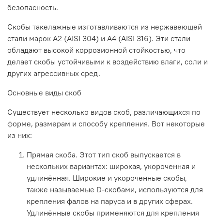
безопасность.
Скобы
такелажные
изготавливаются
из
нержавеющей
стали
марок
А2
(AISI
304)
и
А4
(AISI
316).
Эти
стали
обладают
высокой
коррозионной
стойкостью,
что
делает
скобы
устойчивыми
к
воздействию
влаги,
соли
и
других
агрессивных
сред.
Основные
виды
скоб
Существует
несколько
видов
скоб,
различающихся
по
форме,
размерам
и
способу
крепления.
Вот
некоторые
из
них:
Прямая
скоба.
Этот
тип
скоб
выпускается
в
нескольких
вариантах:
широкая,
укороченная
и
удлинённая.
Широкие
и
укороченные
скобы,
также
называемые
D-скобами,
используются
для
крепления
фалов
на
паруса
и
в
других
сферах.
Удлинённые
скобы
применяются
для
крепления