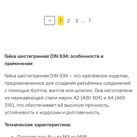
1
2
3
…
7
Гайка
шестигранная
DIN
934:
особенности
и
применение
Гайка
шестигранная
DIN
934
— это
крепёжное
изделие,
предназначенное
для
создания
разъёмных
соединений
с
помощью
болтов,
винтов
или
шпилек.
Она
изготовлена
из
нержавеющей
стали
марок
А2
(AISI
304)
и
А4
(AISI
316),
что
обеспечивает
ей
высокую
прочность,
устойчивость
к
коррозии
и
долговечность.
Технические
характеристики:
Диаметр
резьбы:
от
М3
до
М48.