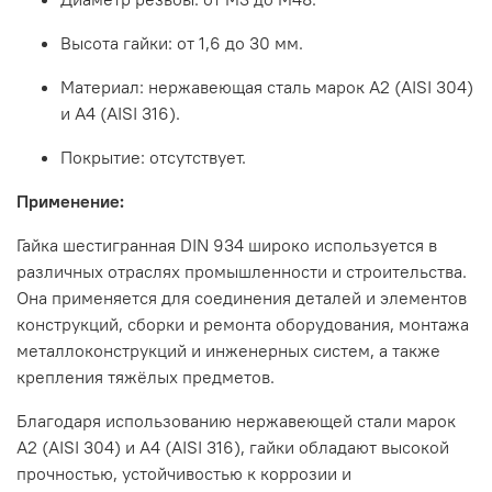
Высота
гайки:
от
1,6
до
30
мм.
Материал:
нержавеющая
сталь
марок
А2
(AISI
304)
и
А4
(AISI
316).
Покрытие:
отсутствует.
Применение:
Гайка
шестигранная
DIN
934
широко
используется
в
различных
отраслях
промышленности
и
строительства.
Она
применяется
для
соединения
деталей
и
элементов
конструкций,
сборки
и
ремонта
оборудования,
монтажа
металлоконструкций
и
инженерных
систем,
а
также
крепления
тяжёлых
предметов.
Благодаря
использованию
нержавеющей
стали
марок
А2
(AISI
304)
и
А4
(AISI
316),
гайки
обладают
высокой
прочностью,
устойчивостью
к
коррозии
и