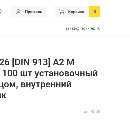
Профиль
Корзина
0
zakaz@inoxkrep.ru
26 [DIN 913] А2 M
к 100 шт установочный
цом, внутренний
ик
арт.
4308