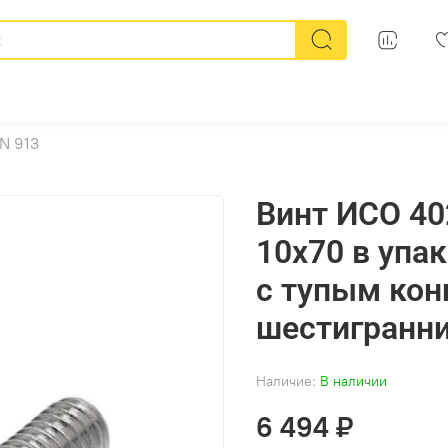
N 913
Винт ИСО 40
10х70 в упа
с тупым кон
шестигранн
Наличие:
В наличии
6 494 ₽