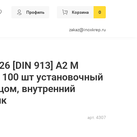
Профиль
Корзина
0
zakaz@inoxkrep.ru
26 [DIN 913] А2 M
к 100 шт установочный
цом, внутренний
ик
арт.
4307