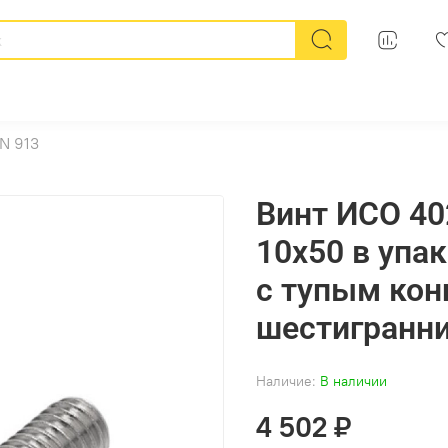
N 913
Винт ИСО 40
10х50 в упа
с тупым кон
шестигранн
Наличие:
В наличии
4 502 ₽