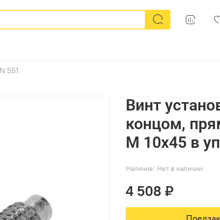
N 551
Винт устано
концом, пря
M 10х45 в у
Наличие:
Нет в наличии
4 508 ₽
Предзак