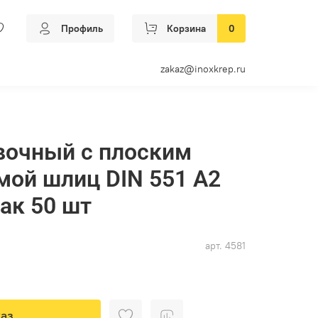
Профиль
Корзина
0
zakaz@inoxkrep.ru
вочный с плоским
мой шлиц DIN 551 А2
пак 50 шт
арт.
4581
аз