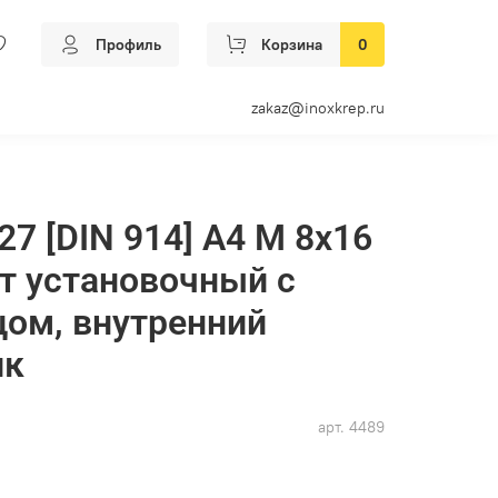
Профиль
Корзина
0
zakaz@inoxkrep.ru
7 [DIN 914] А4 M 8х16
шт установочный с
ом, внутренний
ик
арт.
4489