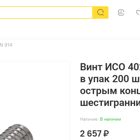
N 914
Винт ИСО 402
в упак 200 
острым конц
шестигранн
Наличие:
В наличии
2 657 ₽