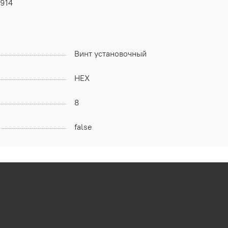
 914
Винт установочный
HEX
8
false