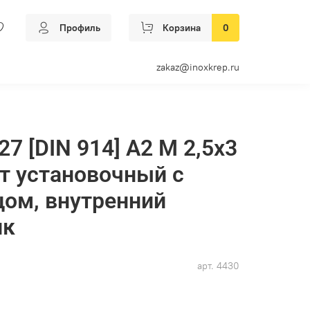
Профиль
Корзина
0
zakaz@inoxkrep.ru
7 [DIN 914] А2 M 2,5х3
шт установочный с
ом, внутренний
ик
арт.
4430