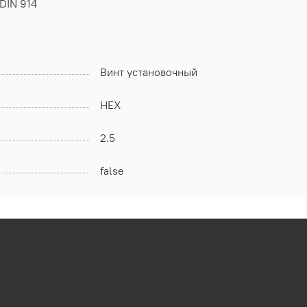
DIN 914
Винт установочный
HEX
2.5
false