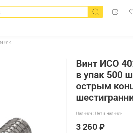
N 914
Винт ИСО 402
в упак 500 
острым конц
шестигранн
Наличие:
Нет в наличии
3 260 ₽