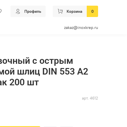
Профиль
Корзина
0
zakaz@inoxkrep.ru
вочный с острым
мой шлиц DIN 553 А2
ак 200 шт
арт.
4612