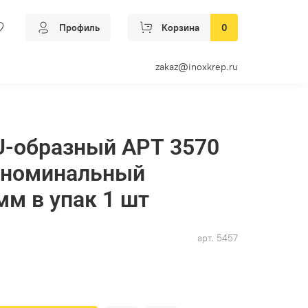
Профиль
Корзина
0
zakaz@inoxkrep.ru
U-образный АРТ 3570
0 номинальный
мм в упак 1 шт
арт.
5457