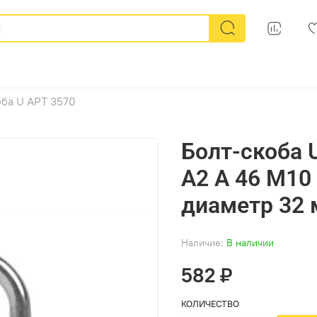
оба U АРТ 3570
Болт-скоба 
А2 A 46 M1
диаметр 32 
Наличие:
В наличии
582 ₽
КОЛИЧЕСТВО