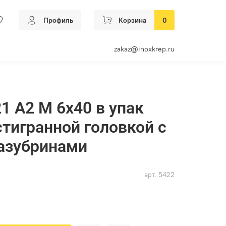
Профиль
Корзина
0
zakaz@inoxkrep.ru
1 А2 M 6х40 в упак
стигранной головкой с
азубринами
арт.
5422