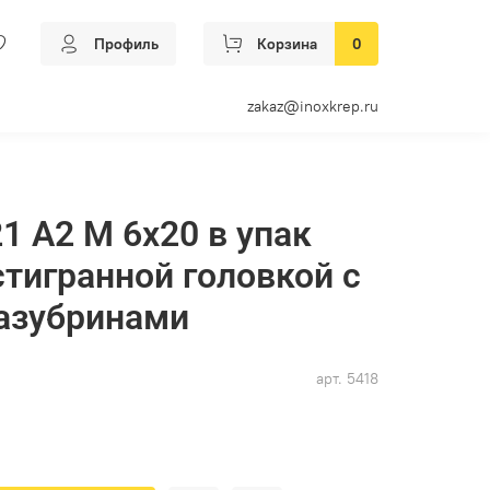
Профиль
Корзина
0
zakaz@inoxkrep.ru
1 А2 M 6х20 в упак
стигранной головкой с
азубринами
арт.
5418