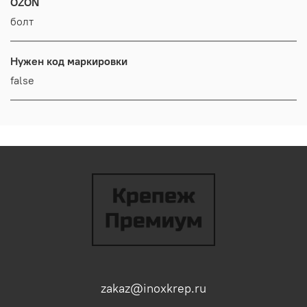
OZON
болт
Нужен код маркировки
false
zakaz@inoxkrep.ru