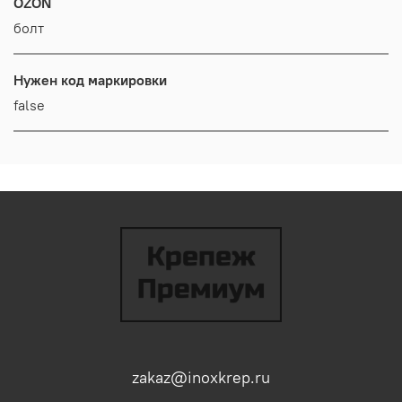
OZON
болт
Нужен код маркировки
false
zakaz@inoxkrep.ru