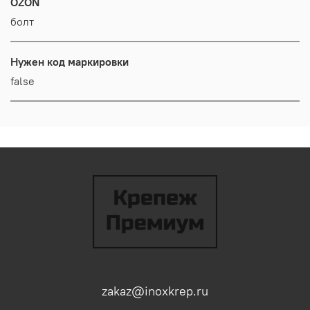
OZON
болт
Нужен код маркировки
false
zakaz@inoxkrep.ru