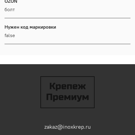
OZON
болт
Нужен код маркировки
false
zakaz@inoxkrep.ru