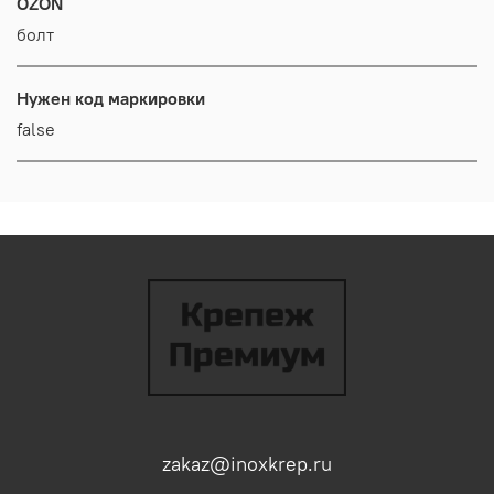
OZON
болт
Нужен код маркировки
false
zakaz@inoxkrep.ru