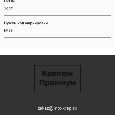
OZON
болт
Нужен код маркировки
false
zakaz@inoxkrep.ru