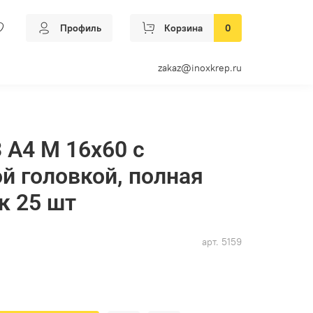
Профиль
Корзина
0
zakaz@inoxkrep.ru
 А4 M 16х60 с
й головкой, полная
к 25 шт
арт.
5159