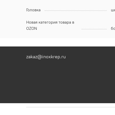
Головка
ш
Новая категория товара в
OZON
б
zakaz@inoxkrep.ru