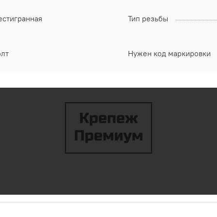
естигранная
Тип резьбы
олт
Нужен код маркировки