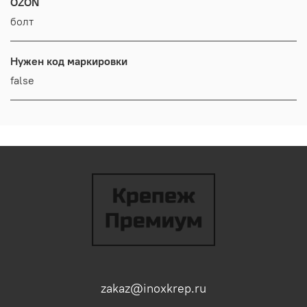
OZON
болт
Нужен код маркировки
false
zakaz@inoxkrep.ru