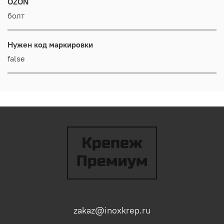
OZON
болт
Нужен код маркировки
false
zakaz@inoxkrep.ru