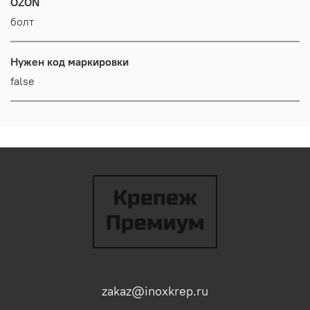
OZON
болт
Нужен код маркировки
false
zakaz@inoxkrep.ru