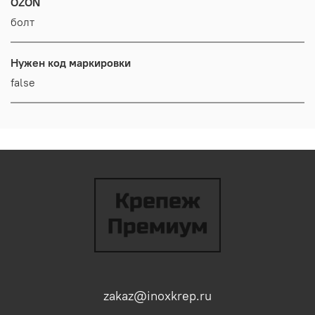
OZON
болт
Нужен код маркировки
false
zakaz@inoxkrep.ru