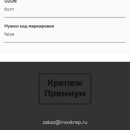
OZON
болт
Нужен код маркировки
false
zakaz@inoxkrep.ru