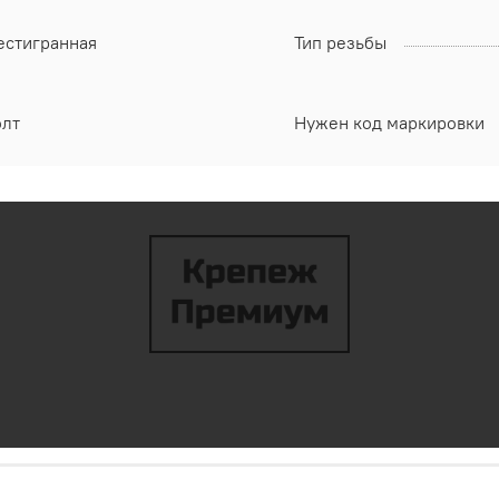
естигранная
Тип резьбы
олт
Нужен код маркировки