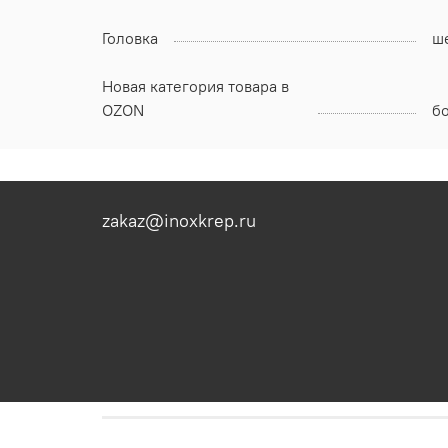
Головка
ш
Новая категория товара в
OZON
б
zakaz@inoxkrep.ru