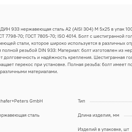
 ДИН 933 нержавеющая сталь А2 (AISI 304) M 5х25 в упак 10
Т 7798-70; ГОСТ 7805-70; ISO 4014. Болт с шестигранной го
еющей стали, которое широко используется в различных от
 полной резьбой DIN 933: Материал: болт изготовлен из не
т долговечность и надёжность крепления. Шестигранная го
ращает перекос при установке. Полная резьба: болт имеет п
 различными материалами.
chafer+Peters GmbH
Тип
ержавеющая сталь
Длина изделия, мм
Изделий в упаковке, шт