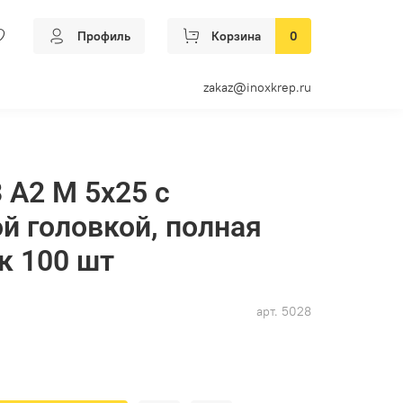
Профиль
Корзина
0
zakaz@inoxkrep.ru
 А2 M 5х25 с
й головкой, полная
к 100 шт
арт.
5028