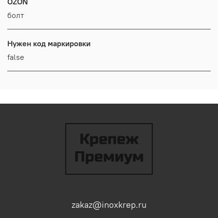
OZON
болт
Нужен код маркировки
false
zakaz@inoxkrep.ru