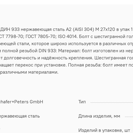
 ДИН 933 нержавеющая сталь А2 (AISI 304) M 27х120 в упак 
Т 7798-70; ГОСТ 7805-70; ISO 4014. Болт с шестигранной го
еющей стали, которое широко используется в различных от
 полной резьбой DIN 933: Материал: болт изготовлен из не
т долговечность и надёжность крепления. Шестигранная го
ращает перекос при установке. Полная резьба: болт имеет п
 различными материалами.
chafer+Peters GmbH
Тип
ержавеющая сталь
Длина изделия, мм
7
Изделий в упаковке, шт