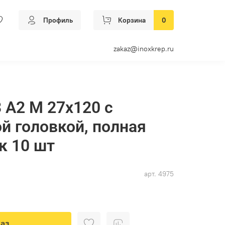
Профиль
Корзина
0
zakaz@inoxkrep.ru
3 А2 M 27х120 с
й головкой, полная
к 10 шт
арт.
4975
аз