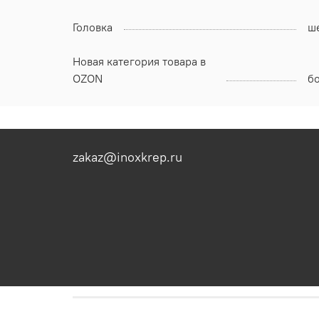
Головка
ш
Новая категория товара в
OZON
б
zakaz@inoxkrep.ru