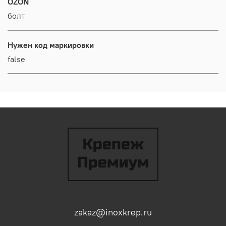
OZON
болт
Нужен код маркировки
false
zakaz@inoxkrep.ru