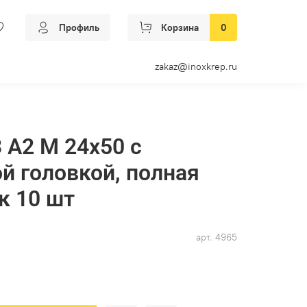
Профиль
Корзина
0
zakaz@inoxkrep.ru
 А2 M 24х50 с
й головкой, полная
к 10 шт
арт.
4965