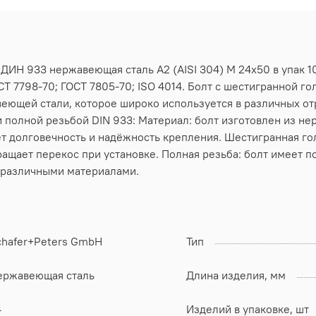
 ДИН 933 нержавеющая сталь А2 (AISI 304) M 24х50 в упак 1
Т 7798-70; ГОСТ 7805-70; ISO 4014. Болт с шестигранной го
еющей стали, которое широко используется в различных от
 полной резьбой DIN 933: Материал: болт изготовлен из не
т долговечность и надёжность крепления. Шестигранная го
ращает перекос при установке. Полная резьба: болт имеет п
 различными материалами.
chafer+Peters GmbH
Тип
ержавеющая сталь
Длина изделия, мм
4
Изделий в упаковке, шт