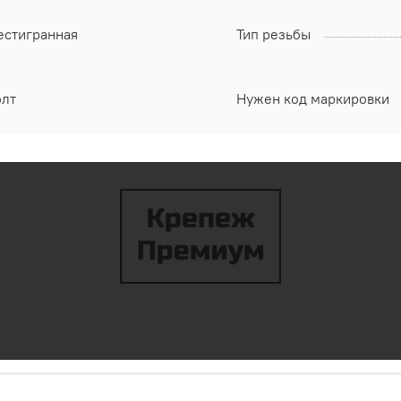
естигранная
Тип резьбы
олт
Нужен код маркировки