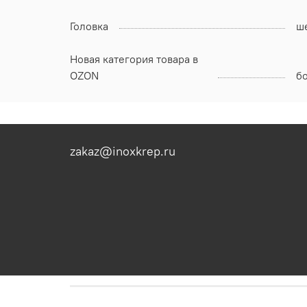
Головка
ш
Новая категория товара в
OZON
б
zakaz@inoxkrep.ru