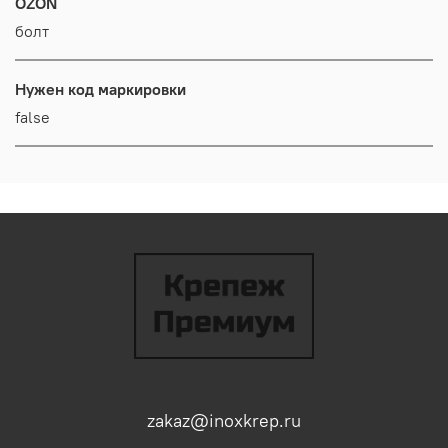
OZON
болт
Нужен код маркировки
false
zakaz@inoxkrep.ru