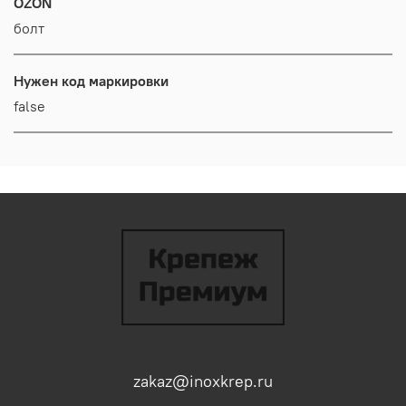
OZON
болт
Нужен код маркировки
false
zakaz@inoxkrep.ru