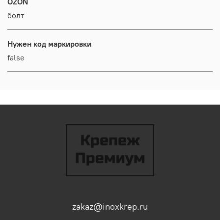
OZON
болт
Нужен код маркировки
false
zakaz@inoxkrep.ru