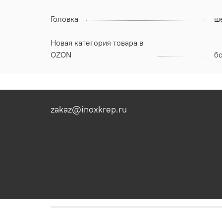
Головка
ш
Новая категория товара в
OZON
б
zakaz@inoxkrep.ru