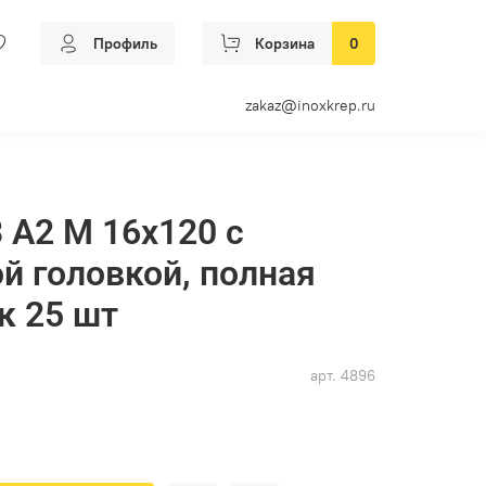
Профиль
Корзина
0
zakaz@inoxkrep.ru
3 А2 M 16х120 с
й головкой, полная
к 25 шт
арт.
4896