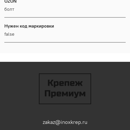
OZON
болт
Нужен код маркировки
false
zakaz@inoxkrep.ru