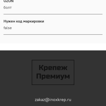
OZON
болт
Нужен код маркировки
false
zakaz@inoxkrep.ru