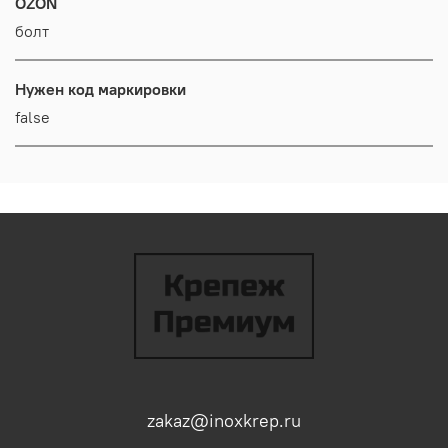
OZON
болт
Нужен код маркировки
false
zakaz@inoxkrep.ru