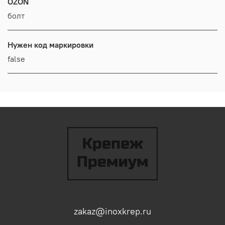
OZON
болт
Нужен код маркировки
false
zakaz@inoxkrep.ru