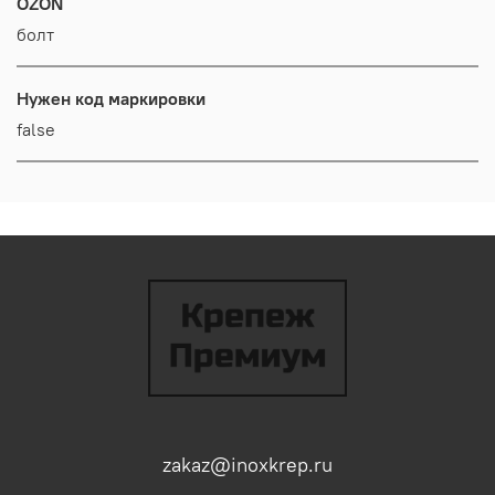
OZON
болт
Нужен код маркировки
false
zakaz@inoxkrep.ru