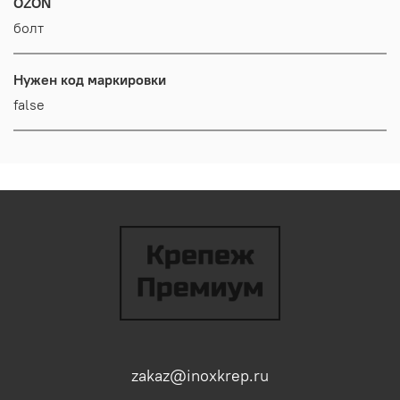
OZON
болт
Нужен код маркировки
false
zakaz@inoxkrep.ru