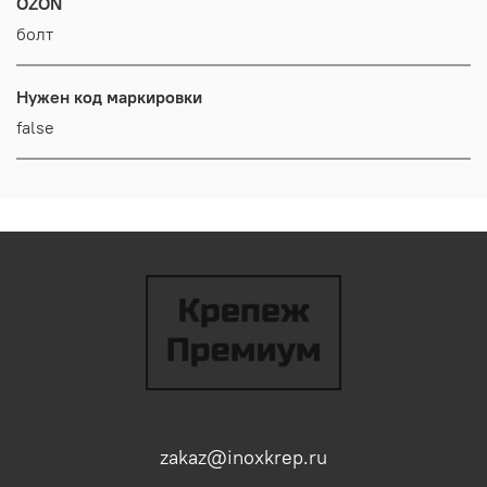
OZON
болт
Нужен код маркировки
false
zakaz@inoxkrep.ru