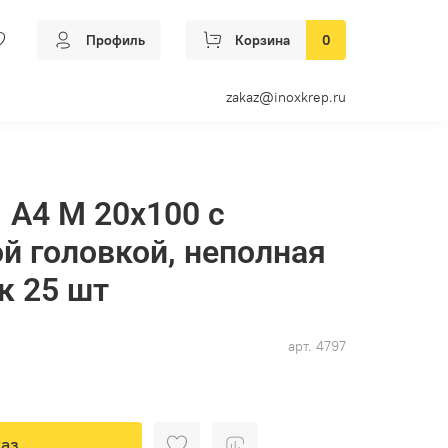
Профиль
Корзина
0
zakaz@inoxkrep.ru
1 А4 M 20х100 с
й головкой, неполная
к 25 шт
арт.
4797
аз