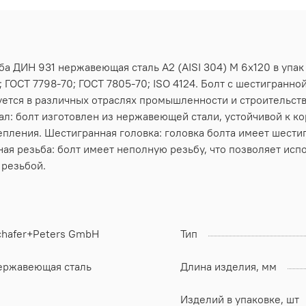
ба ДИН 931 нержавеющая сталь А2 (AISI 304) M 6х120 в упак
 ГОСТ 7798-70; ГОСТ 7805-70; ISO 4124. Болт с шестигранно
ется в различных отраслях промышленности и строительств
ал: болт изготовлен из нержавеющей стали, устойчивой к к
пления. Шестигранная головка: головка болта имеет шести
ая резьба: болт имеет неполную резьбу, что позволяет испо
резьбой.
chafer+Peters GmbH
Тип
ержавеющая сталь
Длина изделия, мм
Изделий в упаковке, шт