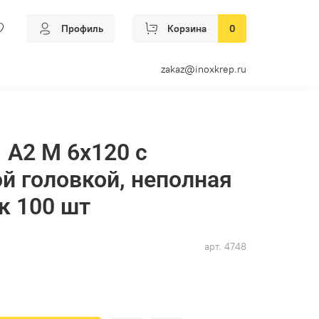
Профиль
Корзина
0
zakaz@inoxkrep.ru
 А2 M 6х120 с
й головкой, неполная
к 100 шт
арт.
4748