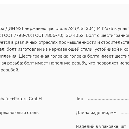
ба ДИН 931 нержавеющая сталь А2 (AISI 304) M 12х75 в упак
 ГОСТ 7798-70; ГОСТ 7805-70; ISO 4052. Болт с шестигранно
ется в различных отраслях промышленности и строительств
ал: болт изготовлен из нержавеющей стали, устойчивой к к
пления. Шестигранная головка: головка болта имеет шести
ая резьба: болт имеет неполную резьбу, что позволяет испо
резьбой.
chafer+Peters GmbH
Тип
ержавеющая сталь
Длина изделия, мм
Изделий в упаковке, шт