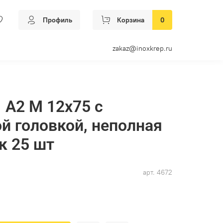
Профиль
Корзина
0
zakaz@inoxkrep.ru
 А2 M 12х75 с
й головкой, неполная
к 25 шт
арт.
4672