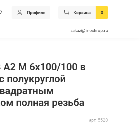
Профиль
Корзина
0
zakaz@inoxkrep.ru
3 А2 M 6х100/100 в
 с полукруглой
квадратным
ом полная резьба
арт.
5520